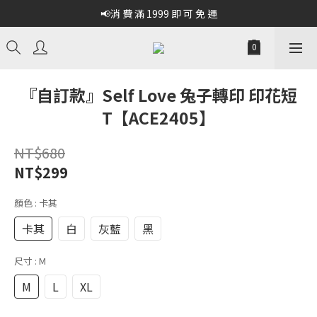
📢消 費 滿 1999 即 可 免 運
『自訂款』Self Love 兔子轉印 印花短
T【ACE2405】
NT$680
NT$299
顏色
: 卡其
卡其
白
灰藍
黑
尺寸
: M
M
L
XL