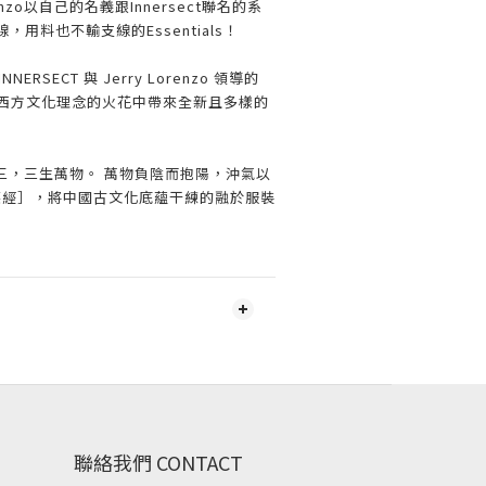
enzo以自己的名義跟Innersect聯名的系
，用料也不輸支線的Essentials！
RSECT 與 Jerry Lorenzo 領導的
團隊在中西方文化理念的火花中帶來全新且多樣的
三，三生萬物。 萬物負陰而抱陽，沖氣以
道德經］，將中國古文化底蘊干練的融於服裝
聯絡我們 CONTACT