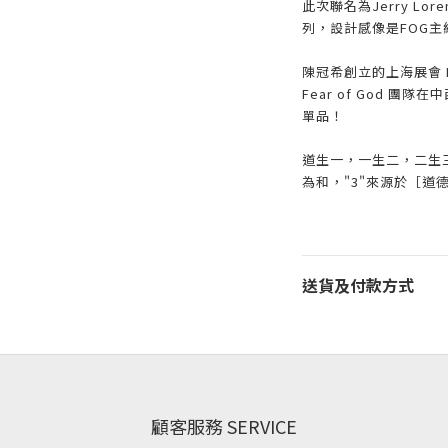
此次聯名為Jerry Lor
列，設計感像是FOG主線
陳冠希創立的上海展會 INNE
Fear of God 
單品！
道生一，一生二，二生
為和，"3"來源於［
送貨及付款方式
顧客服務 SERVICE