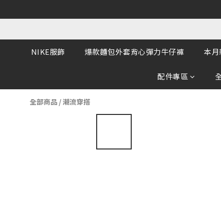
NIKE服飾
爆款麵包外套背心彈力牛仔褲
本月
配件專區
全部商品
/
潮流穿搭