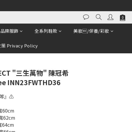
立即購買
品牌服飾
全系列鞋款
美妝/保養/彩妝
 Privacy Policy
SECT "三生萬物" 陳冠希
e INN23FWTHD36
等』⚠️
寬60cm
寬62cm
寬64cm
寬66cm