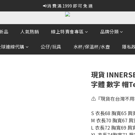
📢消 費 滿 1999 即 可 免 運
新品
人氣熱銷
線上特賣會專區
品牌分類
全球連線代購
公仔/玩具
水杯/保溫杯/水壺
隱私政策
現貨 INNER
字體 數字 帽Te
⚠️『現貨在台灣不用
S 衣長68 胸寬65 肩
M 衣長70 胸寬67 肩
L 衣長72 胸寬69 肩
XL 衣長74胸寬71 肩