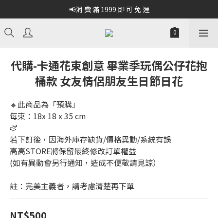
📢消 費 滿 1999 即 可 免 運
代購-卡通花束創意 畢業季玩偶公仔花抱
桶款 女友情侶朋友生日節日花
🔸此商品為「預購」
每束：18x 18 x 35 cm 
🫏
若下訂後，因海外庫存缺貨/價格異動/系統有誤
高高STORE將保留最終修改訂單權益
(如有異動會另行通知，造成不便敬請見諒）
註：完美主義者，請考慮清楚再下單
NT$500