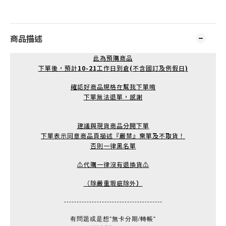
商品描述
此為預購商品
下單後，預計
10-21
工作日到倉
(
不含國訂及例假日
)
確認好商品規格在幫我下單唷
下單無法退單，感謝
建議與現貨商品分開下單
下單表示同意商品頁描述『嚴禁』棄單及不取貨！
否則一律黑名單
⚠️代購一律沒有退換貨⚠️
（除嚴重瑕疵除外
）
---------------------------------------
有問題或是想“無卡分期/轉帳“