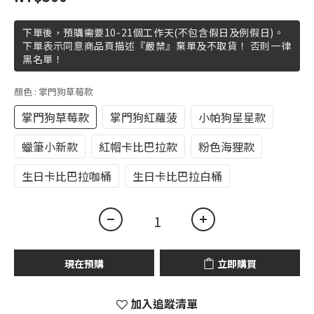
下單後，預購需要10-21個工作天(不包含假日及例假日)。
下單表示同意商品頁描述『嚴禁』棄單及不取貨！ 否則一律
黑名單！
顏色
: 掌門狗草莓款
掌門狗草莓款
掌門狗紅蘿菠
小帕狗星星款
蠟筆小新款
紅帽卡比巴拉款
粉色海狸款
生日卡比巴拉咖桶
生日卡比巴拉白桶
現在預購
立即購買
加入追蹤清單