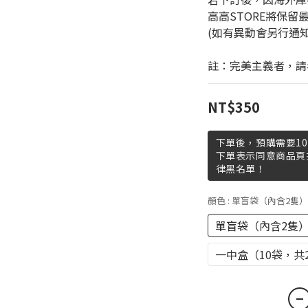
高高STORE將保留
(如有異動會另行通
註：完美主義者，請
NT$350
下單後，預購需要10
下單表示同意商品頁
律黑名單！
顏色
: 單盲袋（內含2隻）
單盲袋（內含2隻
一中盒（10袋，共