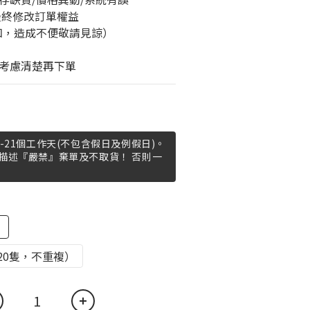
最終修改訂單權益
知，造成不便敬請見諒）
考慮清楚再下單
-21個工作天(不包含假日及例假日)。
描述『嚴禁』棄單及不取貨！ 否則一
）
20隻，不重複）