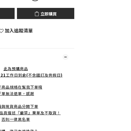
立即購買
加入追蹤清單
此為預購商品
-21
工作日到倉
(
不含國訂及例假日
)
好商品規格在幫我下單唷
下單無法退單，感謝
議與現貨商品分開下單
品頁描述『嚴禁』棄單及不取貨！
否則一律黑名單