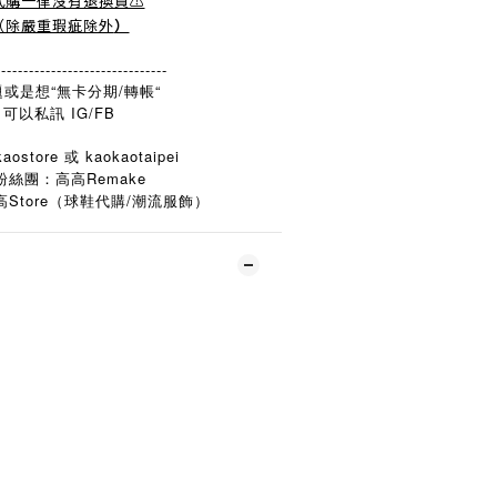
️代購一律沒有退換貨⚠️
（除嚴重瑕疵除外
）
-------------------------------
或是想“無卡分期/轉帳“
可以私訊 IG/FB
aostore 或 kaokaotaipei
粉絲團：高高Remake
Store
/
高
（球鞋代購
潮流服飾）