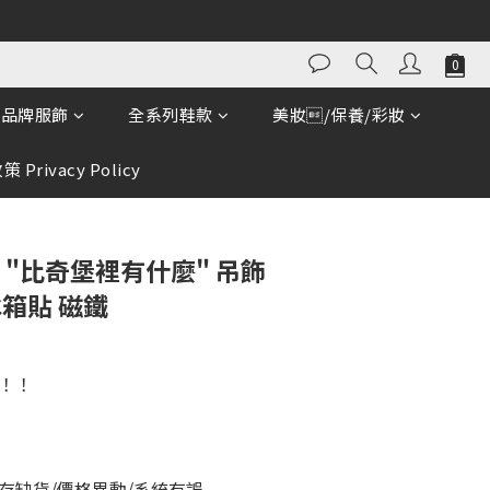
立即購買
品牌服飾
全系列鞋款
美妝/保養/彩妝
 Privacy Policy
 "比奇堡裡有什麼" 吊飾
冰箱貼 磁鐵
！！
存缺貨/價格異動/系統有誤