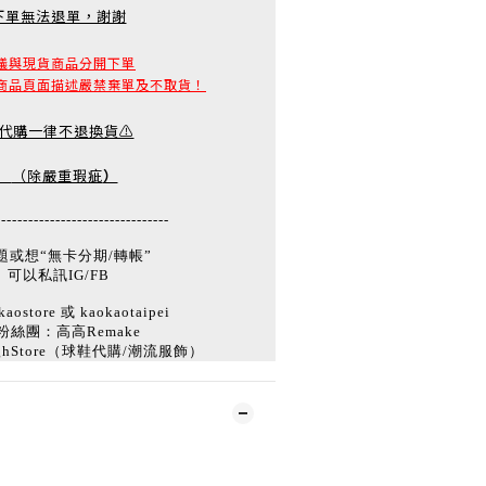
下單無法退單，謝謝
議與現貨商品分開下單
商品頁面描述嚴禁棄單及不取貨！
️代購一律不退換貨⚠️
（除嚴重瑕疵
）
--------------------------------
題或想“無卡分期/轉帳”
可以私訊IG/FB
aostore 或 kaokaotaipei
粉絲團：高高Remake
ghStore（球鞋代購/潮流服飾）