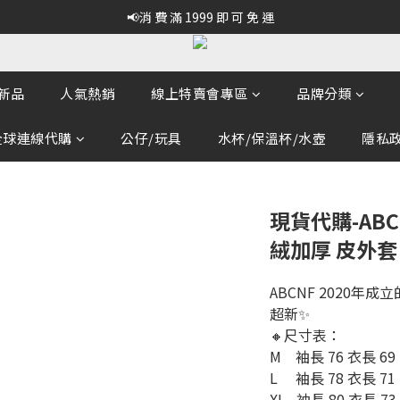
📢消 費 滿 1999 即 可 免 運
新品
人氣熱銷
線上特賣會專區
品牌分類
全球連線代購
公仔/玩具
水杯/保溫杯/水壺
隱私政策
現貨代購-ABC
絨加厚 皮外套
ABCNF 2020年成
超新✨
🔸尺寸表：
M    袖長 76 衣長 69
L     袖長 78 衣長 71
XL   袖長 80 衣長 73