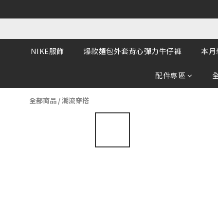
NIKE服飾
爆款麵包外套背心彈力牛仔褲
本月
配件專區
全部商品
/
潮流穿搭