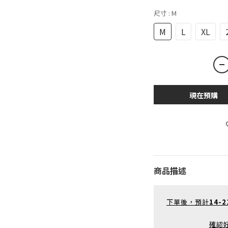
尺寸
: M
M
L
XL
現在預購
商品描述
下單後，預計
14-
確認