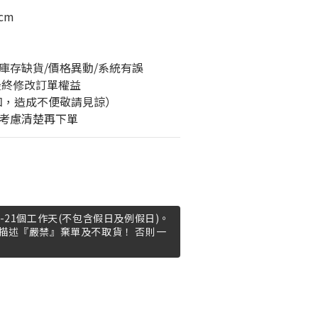
cm
庫存缺貨/價格異動/系統有誤
最終修改訂單權益
知，造成不便敬請見諒）
考慮清楚再下單
-21個工作天(不包含假日及例假日)。
描述『嚴禁』棄單及不取貨！ 否則一