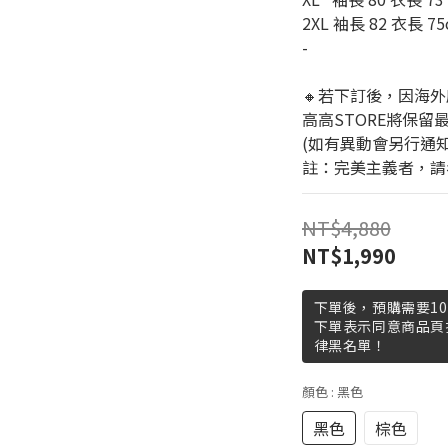
2XL 袖長 82 衣長 75
-
🔸若下訂後，因海外
高高STORE將保留
(如有異動會另行通
註：完美主義者，請
NT$4,880
NT$1,990
下單後，預購需要10
下單表示同意商品頁
律黑名單！
顏色
: 黑色
黑色
棕色