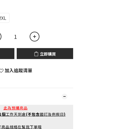
2XL
立即購買
加入追蹤清單
此為預購商品
21個
工作天到倉
(不包含
國訂及例假日
)
好商品規格在幫我下單唷