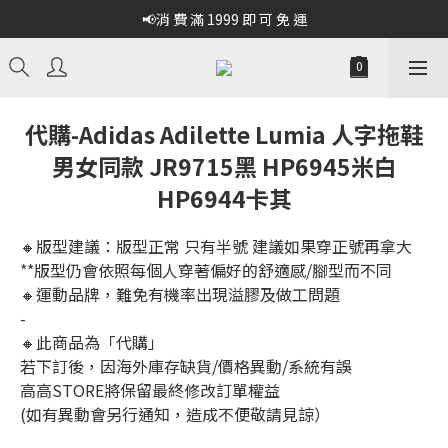
📢消 費 滿 1999 即 可 免 運
代購-Adidas Adilette Lumia 人字拖鞋
男女同款 JR9715黑 HP6945米白
HP6944卡其
🔸版型建議：版型正常 只有半號 建議如果穿正號再拿大
**版型仍會依照每個人穿著偏好的舒適感/腳型而不同
🔸運動品牌，難免有機率出現溢膠及做工問題
-
🔸此商品為「代購」
若下訂後，因海外庫存缺貨/價格異動/系統有誤
高高STORE將保留最終修改訂單權益
(如有異動會另行通知，造成不便敬請見諒）