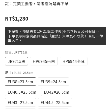
註：完美主義者，請考慮清楚再下單
NT$1,280
下單後，預購需要10-21個工作天(不包含假日及例假日)。
下單表示同意商品頁描述『嚴禁』棄單及不取貨！ 否則一律
黑名單！
顏色
: JR9715黑
JR9715黑
HP6945米白
HP6944卡其
尺寸
: EU38=23.5cm
EU38=23.5cm
EU39=24.5cm
EU40.5=25.5cm
EU42=26.5cm
EU43=27.5cm
EU44.5=28.5cm