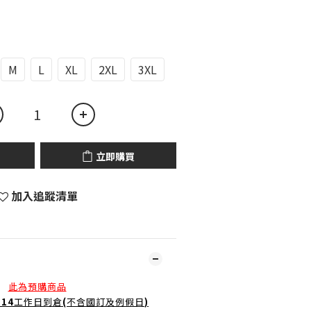
M
L
XL
2XL
3XL
立即購買
加入追蹤清單
此為預購商品
-14
工作日到倉
(
不含國訂及例假日
)