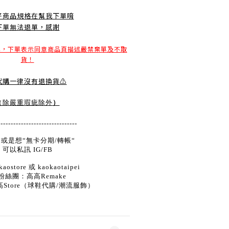
好商品規格在幫我下單唷
下單無法退單，感謝
單，下單表示同意商品頁描述嚴禁棄單及不取
貨！
️代購一律沒有退換貨⚠️
）
（除嚴重瑕疵除外
-------------------------------
或是想“無卡分期/轉帳“
可以私訊 IG/FB
aostore 或 kaokaotaipei
粉絲團：高高Remake
高Store（球鞋代購/潮流服飾）