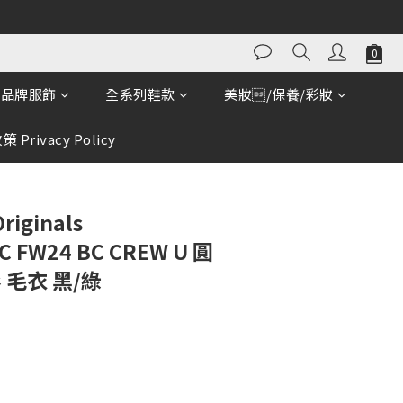
立即購買
品牌服飾
全系列鞋款
美妝/保養/彩妝
 Privacy Policy
riginals
C FW24 BC CREW U 圓
 毛衣 黑/綠