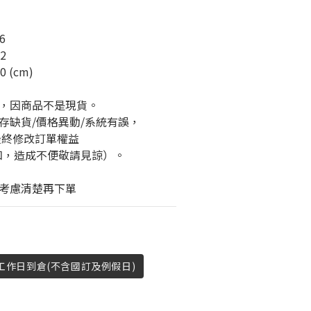
6
2
 (cm)
」，因商品不是現貨。
存缺貨/價格異動/系統有誤，
最終修改訂單權益
知，造成不便敬請見諒）。
考慮清楚再下單
4工作日到倉(不含國訂及例假日)