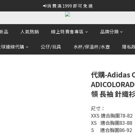
📢消 費 滿 1999 即 可 免 運
新品
人氣熱銷
線上特賣會專區
品牌分類
全球連線代購
公仔/玩具
水杯/保溫杯/水壺
隱私政策
代購-Adidas O
ADICOLORAD
領 長袖 針織衫
尺寸：
XXS 適合胸圍78-82
XS   適合胸圍83-88 
S     適合胸圍86-92