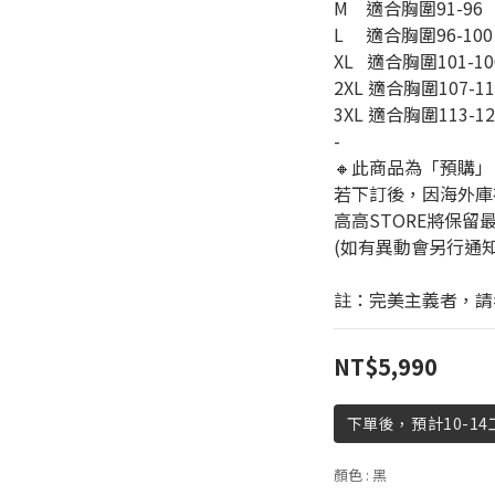
M    適合胸圍91-96
L     適合胸圍96-100
XL   適合胸圍101-10
2XL 適合胸圍107-11
3XL 適合胸圍113-120
-
🔸此商品為「預購
若下訂後，因海外庫
高高STORE將保留
(如有異動會另行通
註：完美主義者，請
NT$5,990
下單後，預計10-1
顏色
: 黑