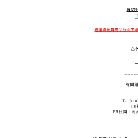
確認
建議與現貨商品分開下
⚠
--------
有問題
IG：kaok
FB
FB社團：高