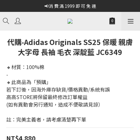
📢消 費 滿 1999 即 可 免 運
代購-Adidas Originals SS25 保暖 親膚
大字母 長袖 毛衣 深靛藍 JC6349
🔸材質：100%棉
-
🔸此商品為「預購」
若下訂後，因海外庫存缺貨/價格異動/系統有誤
高高STORE將保留最終修改訂單權益
(如有異動會另行通知，造成不便敬請見諒）
註：完美主義者，請考慮清楚再下單
NT$4,880