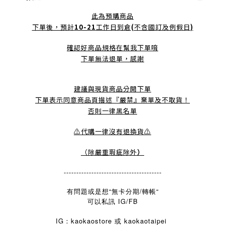
此為預購商品
下單後，預計
10-21
工作日到倉
(
不含國訂及例假日
)
確認好商品規格在幫我下單唷
下單無法退單，感謝
建議與現貨商品分開下單
下單表示同意商品頁描述『嚴禁』棄單及不取貨！
否則一律黑名單
⚠️代購一律沒有退換貨⚠️
（除嚴重瑕疵除外
）
---------------------------------------
有問題或是想“無卡分期/轉帳“
可以私訊 IG/FB
IG：kaokaostore 或 kaokaotaipei