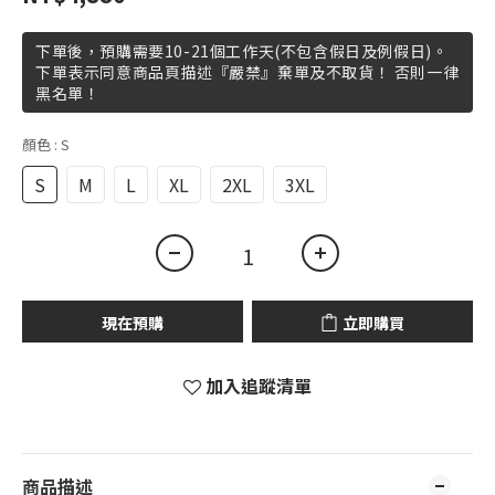
下單後，預購需要10-21個工作天(不包含假日及例假日)。
下單表示同意商品頁描述『嚴禁』棄單及不取貨！ 否則一律
黑名單！
顏色
: S
S
M
L
XL
2XL
3XL
現在預購
立即購買
加入追蹤清單
商品描述