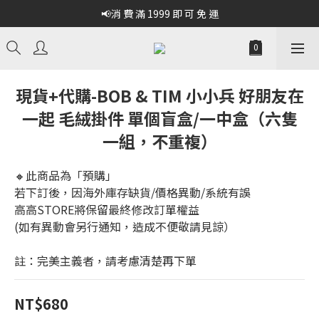
📢消 費 滿 1999 即 可 免 運
現貨+代購-BOB & TIM 小小兵 好朋友在
一起 毛絨掛件 單個盲盒/一中盒（六隻
一組，不重複）
🔸此商品為「預購」
若下訂後，因海外庫存缺貨/價格異動/系統有誤
高高STORE將保留最終修改訂單權益
(如有異動會另行通知，造成不便敬請見諒）
註：完美主義者，請考慮清楚再下單
NT$680