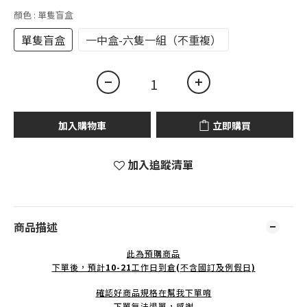
顏色
: 單隻盲盒
單隻盲盒
一中盒-六隻一組（不重複）
加入購物車
立即購買
加入追蹤清單
商品描述
此為預購商品
下單後，預計
10-21
工作日到倉
(
不含國訂及例假日
)
確認好商品規格在幫我下單唷
下單無法退單，感謝