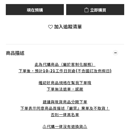
現在預購
立即購買
加入追蹤清單
商品描述
此為代購商品（屬於客制化服務）
下單後，預計
10-21
工作日到倉
(
不含國訂及例假日
)
確認好商品規格在幫我下單唷
下單無法退單，感謝
建議與現貨商品分開下單
下單表示同意商品頁描述『嚴禁』棄單及不取貨！
否則一律黑名單
⚠️代購一律沒有退換貨⚠️