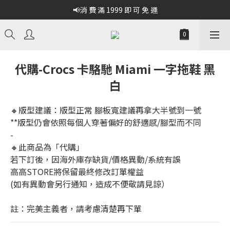
📢消 費 滿 1999 即 可 免 運
代購-Crocs 卡駱馳 Miami 一字拖鞋 黑
白
🔸版型建議：版型正常 腳板寬建議再拿大半號到一號
**版型仍會依照每個人穿著偏好的舒適感/腳型而不同
-
🔸此商品為「代購」
若下訂後，因海外庫存缺貨/價格異動/系統有誤
高高STORE將保留最終修改訂單權益
(如有異動會另行通知，造成不便敬請見諒）
註：完美主義者，請考慮清楚再下單