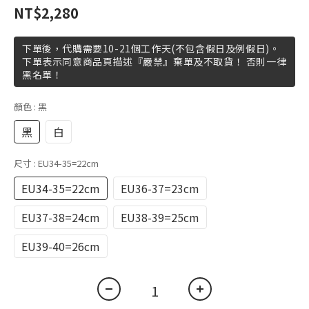
NT$2,280
下單後，代購需要10-21個工作天(不包含假日及例假日)。
下單表示同意商品頁描述『嚴禁』棄單及不取貨！ 否則一律
黑名單！
顏色
: 黑
黑
白
尺寸
: EU34-35=22cm
EU34-35=22cm
EU36-37=23cm
EU37-38=24cm
EU38-39=25cm
EU39-40=26cm