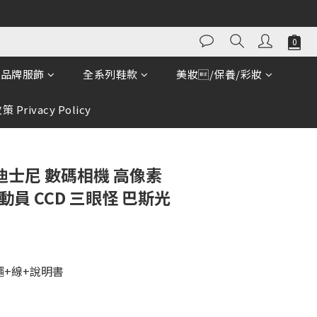
立即購買
品牌服飾
全系列鞋款
美妝/保養/彩妝
 Privacy Policy
y 迪士尼 數碼相機 高像素
動員 CCD 三眼怪 巴斯光
繩+線+說明書