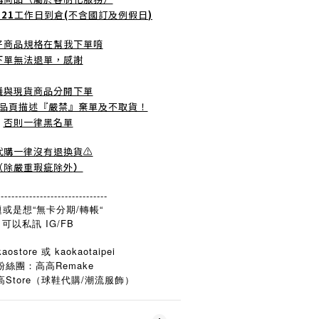
-21
工作日到倉
(
不含國訂及例假日
)
好商品規格在幫我下單唷
下單無法退單，感謝
議與現貨商品分開下單
品頁描述『嚴禁』棄單及不取貨！
否則一律黑名單
️代購一律沒有退換貨⚠️
（除嚴重瑕疵除外
）
-------------------------------
或是想“無卡分期/轉帳“
可以私訊 IG/FB
aostore 或 kaokaotaipei
粉絲團：高高Remake
Store
/
高
（球鞋代購
潮流服飾）