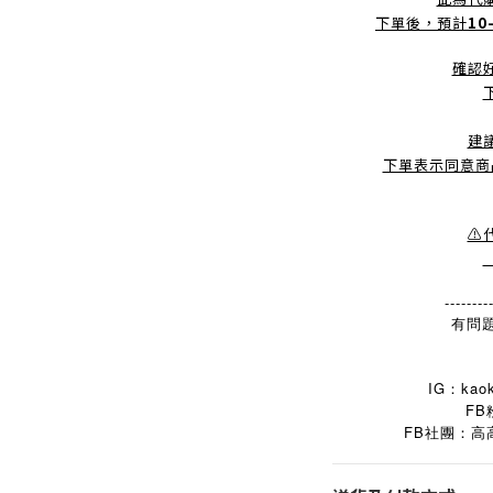
下單後，預計
10
確認
建
下單表示同意商
⚠
--------
有問題
IG：kaok
FB
FB
社團：高