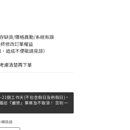
存缺貨/價格異動/系統有誤
最終修改訂單權益
知，造成不便敬請見諒）
考慮清楚再下單
-21個工作天(不包含假日及例假日)。
描述『嚴禁』棄單及不取貨！ 否則一
卡+轉換器