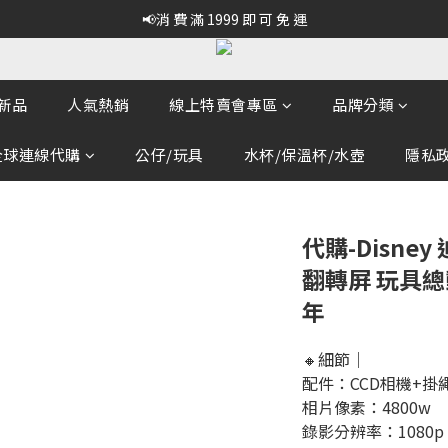
📢消 費 滿 1999 即 可 免 運
新品
人氣熱銷
線上特賣會專區
品牌分類
全球連線代購
公仔/玩具
水杯/保溫杯/水壺
隱私政策
代購-Disne
翻轉屏 玩具總
年
🔸細節｜
配件：CCD相機+掛
相片像素：4800w
錄影分辨率：1080p