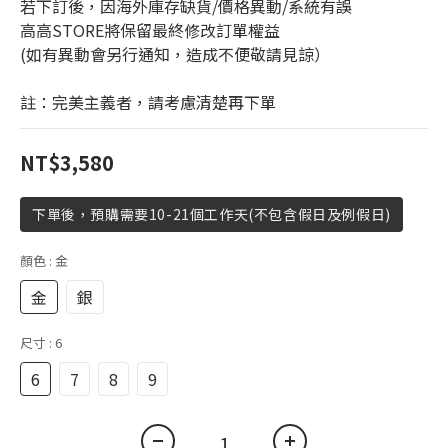
若下訂後，因海外庫存缺貨/價格異動/系統有誤
高高STORE將保留最終修改訂單權益
(如有異動會另行通知，造成不便敬請見諒）
註：完美主義者，請考慮清楚再下單
NT$3,580
下單後，預購需要10-21個工作天(不包含假日及例假日)
顏色
: 金
金
銀
尺寸
: 6
6
7
8
9