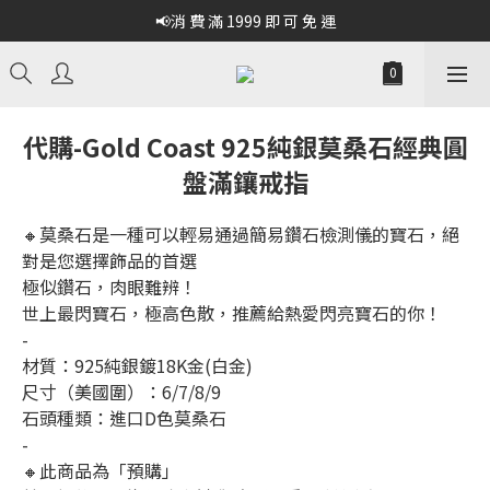
📢消 費 滿 1999 即 可 免 運
代購-Gold Coast 925純銀莫桑石經典圓
盤滿鑲戒指
🔸莫桑石是一種可以輕易通過簡易鑽石檢測儀的寶石，絕
對是您選擇飾品的首選
極似鑽石，肉眼難辨！
世上最閃寶石，極高色散，推薦給熱愛閃亮寶石的你！
-
材質：925純銀鍍18K金(白金)
尺寸（美國圍）：6/7/8/9
石頭種類：進口D色莫桑石
-
🔸此商品為「預購」