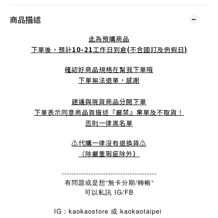
商品描述
此為預購商品
下單後，預計
10-21
工作日到倉
(
不含國訂及例假日
)
確認好商品規格在幫我下單唷
下單無法退單，感謝
建議與現貨商品分開下單
下單表示同意商品頁描述『嚴禁』棄單及不取貨！
否則一律黑名單
⚠️代購一律沒有退換貨⚠️
（除嚴重瑕疵除外
）
---------------------------------------
有問題或是想“無卡分期/轉帳“
可以私訊 IG/FB
IG：kaokaostore 或 kaokaotaipei