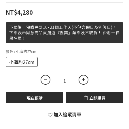
NT$4,280
下單後，預購需要10-21個工作天(不包含假日及例假日)。
下單表示同意商品頁描述『嚴禁』棄單及不取貨！ 否則一律
黑名單！
顏色
: 小海豹27cm
小海豹27cm
現在預購
立即購買
加入追蹤清單