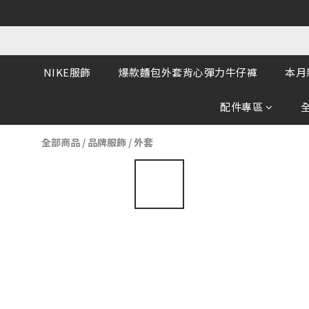
NIKE服飾
爆款麵包外套背心彈力牛仔褲
本月
配件專區
全部商品
/
品牌服飾
/
外套