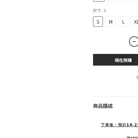
尺寸
: S
S
M
L
X
現在預購
商品描述
下單後，預計
14-