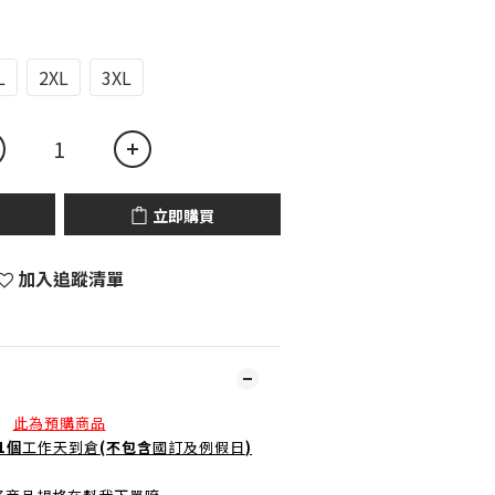
L
2XL
3XL
立即購買
加入追蹤清單
此為預購商品
21個
工作天到倉
(不包含
國訂及例假日
)