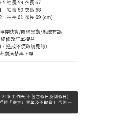
9.5 袖長 59 衣長 67
    袖長 60 衣長 68
    袖長 61 衣長 69 (cm)
庫存缺貨/價格異動/系統有誤
最終修改訂單權益
知，造成不便敬請見諒）
考慮清楚再下單
-21個工作天(不包含假日及例假日)。
描述『嚴禁』棄單及不取貨！ 否則一