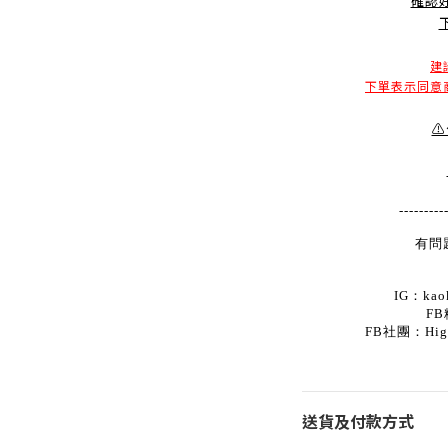
確認
建
下單表示同意
⚠
---------
有問
IG：kaok
FB
FB社團：Hi
送貨及付款方式