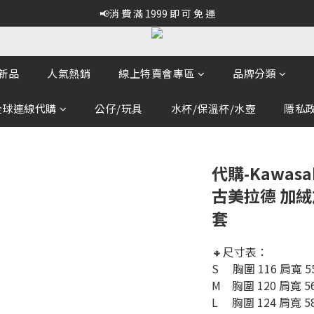
📢消 費 滿 1999 即 可 免 運
新品
人氣熱銷
線上特賣會專區
品牌分類
全球連線代購
公仔/玩具
水杯/保溫杯/水壺
隱私政策
代購-Kawas
古美拉德 加絨
套
🔸尺寸表：
S     胸圍 116 肩寬 5
M    胸圍 120 肩寬 5
L     胸圍 124 肩寬 5