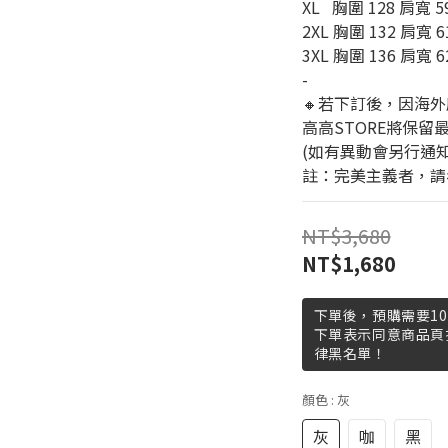
XL   胸圍 128 肩寬 5
2XL 胸圍 132 肩寬 61
3XL 胸圍 136 肩寬 62
-
🔸若下訂後，因海外
高高STORE將保留
(如有異動會另行通
註：完美主義者，請
NT$3,680
NT$1,680
下單後，預購需要10
下單表示同意商品頁
律黑名單！
顏色
: 灰
灰
咖
黑