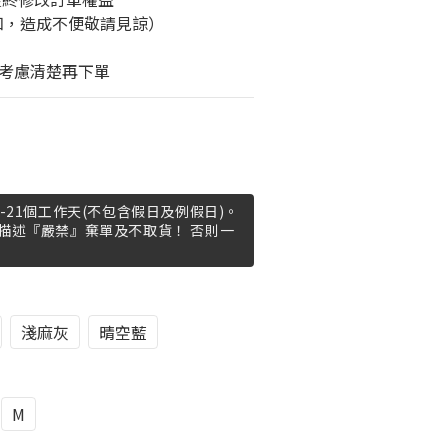
知，造成不便敬請見諒）
考慮清楚再下單
-21個工作天(不包含假日及例假日)。
描述『嚴禁』棄單及不取貨！ 否則一
淺麻灰
晴空藍
M