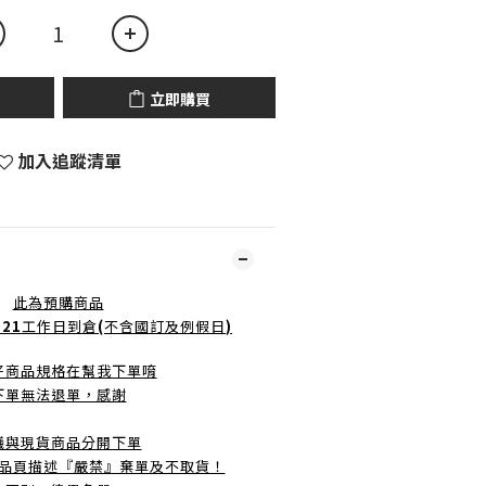
立即購買
加入追蹤清單
此為預購商品
-21
工作日到倉
(
不含國訂及例假日
)
好商品規格在幫我下單唷
下單無法退單，感謝
議與現貨商品分開下單
品頁描述『嚴禁』棄單及不取貨！