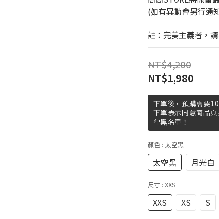
(如有異動會另行通
註：完美主義者，請
NT$4,200
NT$1,980
下單後，預購需要10
下單表示同意商品頁
律黑名單！
顏色
: 太空黑
太空黑
月光白
尺寸
: XXS
XXS
XS
S