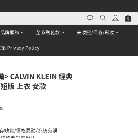
立即購買
品牌服飾
全系列鞋款
美妝/保養/彩妝
 Privacy Policy
 CALVIN KLEIN 經典
領短版 上衣 女款
%
」
存缺貨/價格異動/系統有誤
最終修改訂單權益