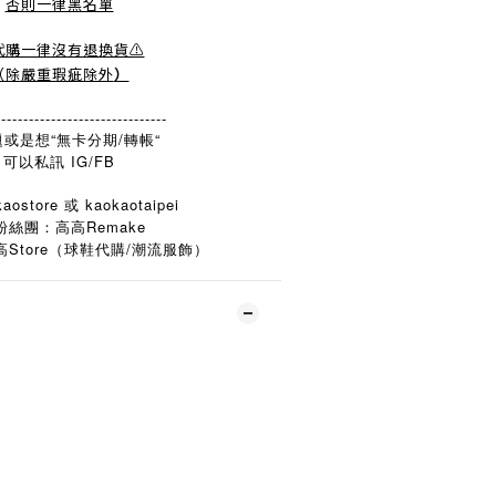
否則一律黑名單
️代購一律沒有退換貨⚠️
（除嚴重瑕疵除外
）
-------------------------------
或是想“無卡分期/轉帳“
可以私訊 IG/FB
aostore 或 kaokaotaipei
粉絲團：高高Remake
Store
/
高
（球鞋代購
潮流服飾）