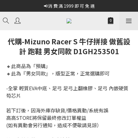
📢消 費 滿 1999 即 可 免 運
代購-Mizuno Racer S 牛仔拼接 做舊設
計 跑鞋 男女同款 D1GH253501
🔸此商品為「預購」
🔸此為『男女同款』，版型正常，正常選購即可
-全掌 輕質EVA中底、足弓 足弓上翻橡膠、足弓 內嵌硬質
芶芯片
若下訂後，因海外庫存缺貨/價格異動/系統有誤
高高STORE將保留最終修改訂單權益
(如有異動會另行通知，造成不便敬請見諒）