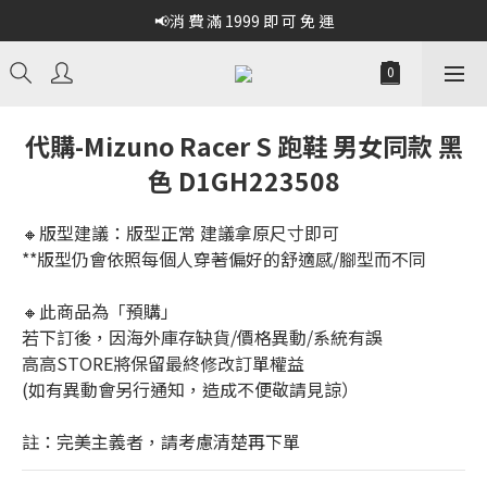
📢消 費 滿 1999 即 可 免 運
代購-Mizuno Racer S 跑鞋 男女同款 黑
色 D1GH223508
🔸版型建議：版型正常 建議拿原尺寸即可
**版型仍會依照每個人穿著偏好的舒適感/腳型而不同
🔸此商品為「預購」
若下訂後，因海外庫存缺貨/價格異動/系統有誤
高高STORE將保留最終修改訂單權益
(如有異動會另行通知，造成不便敬請見諒）
註：完美主義者，請考慮清楚再下單