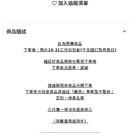
加入追蹤清單
商品描述
此為預購商品
下單後，預計
10-21
工作日到倉
(
不含國訂及例假日
)
確認好商品規格在幫我下單唷
下單無法退單，感謝
建議與現貨商品分開下單
下單表示同意商品頁描述『嚴禁』棄單及不取貨！
否則一律黑名單
⚠️代購一律沒有退換貨⚠️
（除嚴重瑕疵除外
）
---------------------------------------