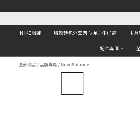
NIKE服飾
爆款麵包外套背心彈力牛仔褲
本月
配件專區
全部商品
/
品牌專區
/
New Balance