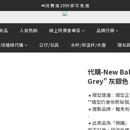
📢消 費 滿 1999 即 可 免 運
新品
人氣熱銷
線上特賣會專區
品牌分類
全球連線代購
公仔/玩具
水杯/保溫杯/水壺
隱私政策
代購-New Bala
Grey" 灰銀色 
🔸版型建議：版型
**版型仍會依照每
🔸運動品牌，難免
-
🔸此商品為「預購」
若下訂後，因海外庫