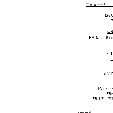
下單後，預計
10
確認
建
下單表示同意商
⚠
--------
有問題
IG：kaok
FB
FB
社團：高