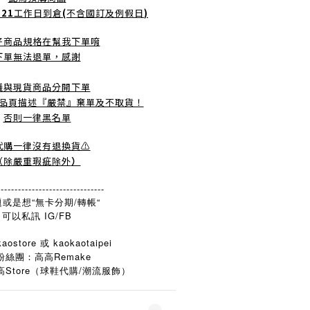
-21
工作日到倉
(
不含國訂及例假日
)
好商品規格在幫我下單唷
下單無法退單，感謝
議與現貨商品分開下單
品頁描述『嚴禁』棄單及不取貨！
否則一律黑名單
️代購一律沒有退換貨⚠️
（除嚴重瑕疵除外
）
-------------------------------
或是想“無卡分期/轉帳“
可以私訊 IG/FB
aostore 或 kaokaotaipei
粉絲團：高高Remake
Store
/
高
（球鞋代購
潮流服飾）