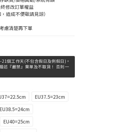
最終修改訂單權益
知，造成不便敬請見諒）
考慮清楚再下單
-21個工作天(不包含假日及例假日)。
描述『嚴禁』棄單及不取貨！ 否則一
U37=22.5cm
EU37.5=23cm
EU38.5=24cm
EU40=25cm