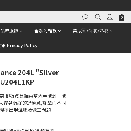
立即購買
品牌服飾
全系列鞋款
美妝/保養/彩妝
 Privacy Policy
nce 204L "Silver
U204L1KP
正常 腳板寬建議再拿大半號到一號
個人穿著偏好的舒適感/腳型而不同
有機率出現溢膠及做工問題
存缺貨/價格異動/系統有誤