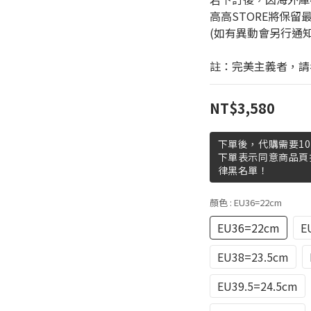
高高STORE將保留
(如有異動會另行通
註：完美主義者，請
NT$3,580
下單後，代購需要10
下單表示同意商品頁
律黑名單！
顏色
: EU36=22cm
EU36=22cm
E
EU38=23.5cm
EU39.5=24.5cm