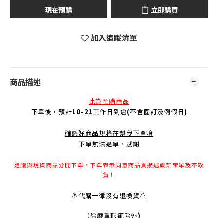
現在預購
立即購買
加入追蹤清單
商品描述
此為預購商品
下單後，預計
10-21
工作日到倉
(
不含國訂及例假日
)
確認好商品規格在幫我下單唷
下單無法退單，感謝
建議與現貨商品分開下單，下單表示同意商品頁描述嚴禁棄單及不取
貨！
⚠️代購一律沒有退換貨⚠️
（除嚴重瑕疵除外
)