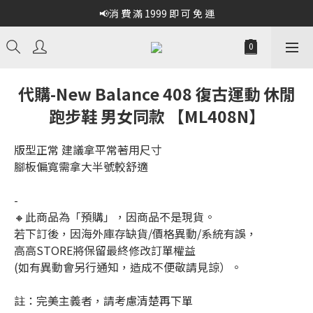
📢消 費 滿 1999 即 可 免 運
代購-New Balance 408 復古運動 休閒
跑步鞋 男女同款 【ML408N】
版型正常 建議拿平常著用尺寸
腳板偏寬需拿大半號較舒適
-
🔸此商品為「預購」，因商品不是現貨。
若下訂後，因海外庫存缺貨/價格異動/系統有誤，
高高STORE將保留最終修改訂單權益
(如有異動會另行通知，造成不便敬請見諒）。
註：完美主義者，請考慮清楚再下單