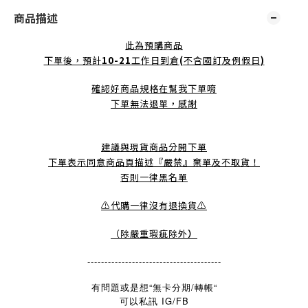
商品描述
此為預購商品
下單後，預計
10-21
工作日到倉
(
不含國訂及例假日
)
確認好商品規格在幫我下單唷
下單無法退單，感謝
建議與現貨商品分開下單
下單表示同意商品頁描述『嚴禁』棄單及不取貨！
否則一律黑名單
⚠️代購一律沒有退換貨⚠️
（除嚴重瑕疵除外
）
---------------------------------------
有問題或是想“無卡分期/轉帳“
可以私訊 IG/FB