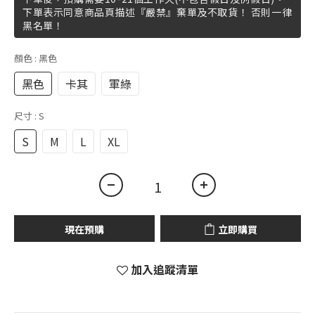
下單表示同意商品頁描述『嚴禁』棄單及不取貨！ 否則一律
黑名單！
顏色
: 黑色
黑色
卡其
軍綠
尺寸
: S
S
M
L
XL
現在預購
立即購買
加入追蹤清單