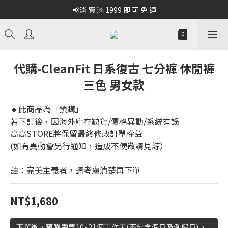
📢消 費 滿 1999 即 可 免 運
代購-CleanFit 日系復古 七分褲 休閒褲
三色 男女款
🔸此商品為「預購」
若下訂後，因海外庫存缺貨/價格異動/系統有誤
高高STORE將保留最終修改訂單權益
(如有異動會另行通知，造成不便敬請見諒）
註：完美主義者，請考慮清楚再下單
NT$1,680
下單後，預購需要10-21個工作天(不包含假日及例假日)。