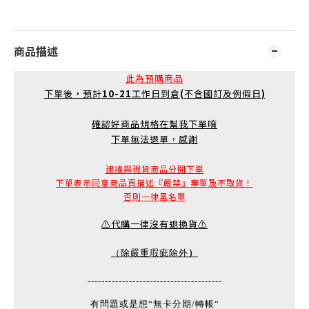
商品描述
此為預購商品
下單後，預計
10-21
工作日到倉
(
不含國訂及例假日
)
確認好商品規格在幫我下單唷
下單無法退單，感謝
建議與現貨商品分開下單
下單表示同意商品頁描述『嚴禁』棄單及不取貨！
否則一律黑名單
⚠️代購一律沒有退換貨⚠️
）
（除嚴重瑕疵除外
---------------------------------------
有問題或是想“無卡分期/轉帳“