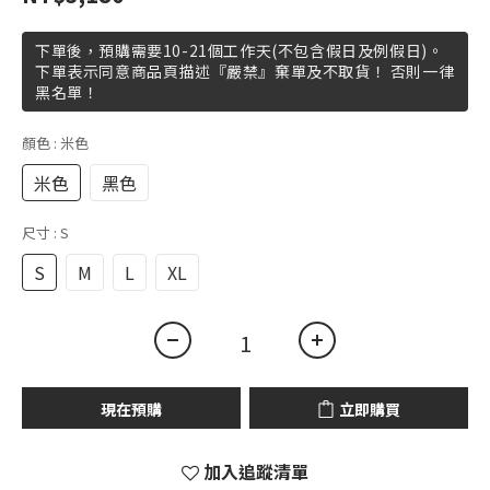
下單後，預購需要10-21個工作天(不包含假日及例假日)。
下單表示同意商品頁描述『嚴禁』棄單及不取貨！ 否則一律
黑名單！
顏色
: 米色
米色
黑色
尺寸
: S
S
M
L
XL
現在預購
立即購買
加入追蹤清單