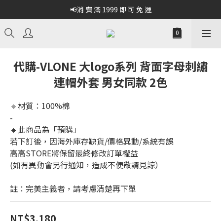
📢消 費 滿 1999 即 可 免 運
代購-VLONE 大logo系列 背面字母刺繡
連帽外套 男女同款 2色
🔸材質：100%棉
-
🔸此商品為「預購」
若下訂後，因海外庫存缺貨/價格異動/系統有誤
高高STORE將保留最終修改訂單權益
(如有異動會另行通知，造成不便敬請見諒）
註：完美主義者，請考慮清楚再下單
NT$3,180