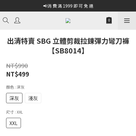
📢消 費 滿 1999 即 可 免 運
出清特賣 SBG 立體剪裁拉鍊彈力彎刀褲
【SB8014】
NT$990
NT$499
顏色
: 深灰
深灰
淺灰
尺寸
: XXL
XXL