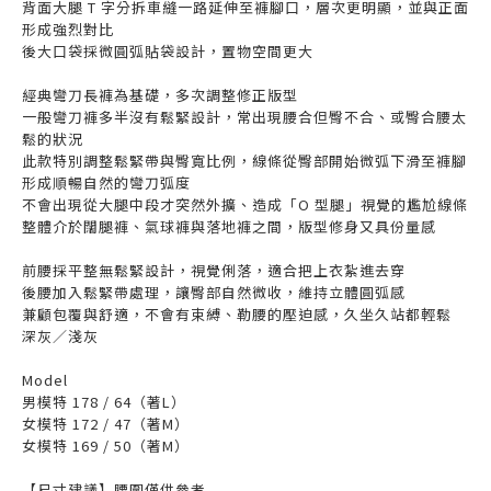
背面大腿 T 字分拆車縫一路延伸至褲腳口，層次更明顯，並與正面
形成強烈對比
後大口袋採微圓弧貼袋設計，置物空間更大
經典彎刀長褲為基礎，多次調整修正版型
一般彎刀褲多半沒有鬆緊設計，常出現腰合但臀不合、或臀合腰太
鬆的狀況
此款特別調整鬆緊帶與臀寬比例，線條從臀部開始微弧下滑至褲腳
形成順暢自然的彎刀弧度
不會出現從大腿中段才突然外擴、造成「O 型腿」視覺的尷尬線條
整體介於闊腿褲、氣球褲與落地褲之間，版型修身又具份量感
前腰採平整無鬆緊設計，視覺俐落，適合把上衣紮進去穿
後腰加入鬆緊帶處理，讓臀部自然微收，維持立體圓弧感
兼顧包覆與舒適，不會有束縛、勒腰的壓迫感，久坐久站都輕鬆
深灰／淺灰
Model
男模特 178 / 64（著L）
女模特 172 / 47（著M）
女模特 169 / 50（著M）
【尺寸建議】腰圍僅供參考