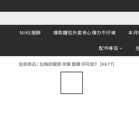
NIKE服飾
爆款麵包外套背心彈力牛仔褲
本月
配件專區
全部商品
/
左胸恐龍頭 攻擊 圖騰 印花短T【KK77】