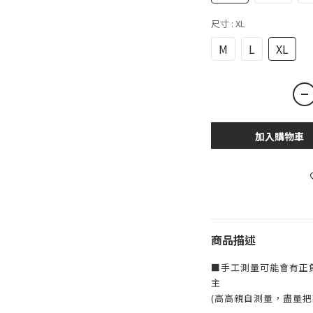
尺寸
: XL
M
L
XL
加入購物車
商品描述
■手工測量可能會有正
主
(高高親自測量，盡量把