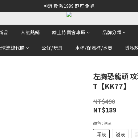
📢消 費 滿 1999 即 可 免 運
新品
人氣熱銷
線上特賣會專區
品牌分類
全球連線代購
公仔/玩具
水杯/保溫杯/水壺
隱私政策
左胸恐龍頭 攻
T【KK77】
NT$480
NT$189
顏色
: 深灰
深灰
淺灰