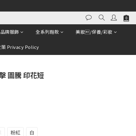
立即購買
品牌服飾
全系列鞋款
美妝/保養/彩妝
 Privacy Policy
擊 圖騰 印花短
黑
粉紅
白