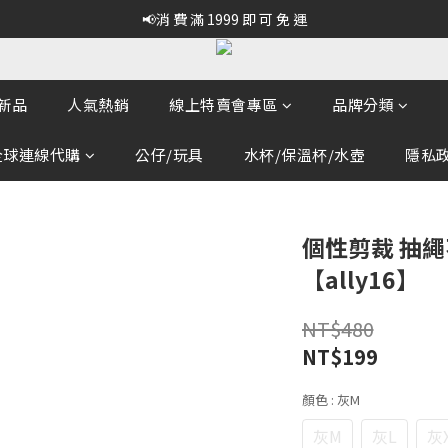
📢消 費 滿 1999 即 可 免 運
新品
人氣熱銷
線上特賣會專區
品牌分類
全球連線代購
公仔/玩具
水杯/保溫杯/水壺
隱私政策
個性剪裁 抽繩
【ally16】
NT$480
NT$199
顏色
: 灰M
灰M
灰L
灰