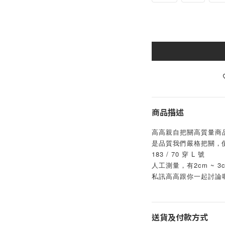
商品描述
高高親自把關高質量商
是品質我們嚴格把關，價格好看
183 / 70 穿 L 號     
人工測量，有2cm ~
私訊高高跟你一起討論喔
送貨及付款方式