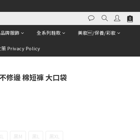
品牌服飾
全系列鞋款
美妝/保養/彩妝
 Privacy Policy
不修邊 棉短褲 大口袋
XL
黑M
黑L
黑XL