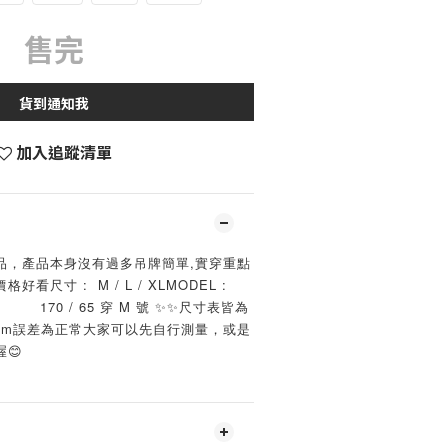
售完
貨到通知我
加入追蹤清單
品，產品本身沒有過多吊牌簡單,實穿重點
尺寸 :  M / L / XLMODEL : 
           170 / 65 穿 M 號 ✨✨尺寸表皆為
 3cm誤差為正常大家可以先自行測量，或是
😊