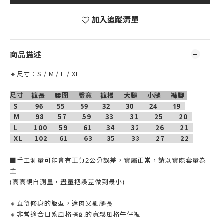
加入追蹤清單
商品描述
🔸尺寸：S / M / L / XL
尺寸 褲長 腰圍 臀寬 褲檔 大腿 小腿 褲腳
S 96 55 59 32 30 24 19
M 98 57 59 33
31
25
20
L 100 59 61 34
32
26
21
XL 102 61 63 35
33
27
22
⁡
■手工測量可能會有正負2公分誤差，實屬正常，請以實際套量為
主
(高高親自測量，盡量把誤差做到最小)
🔸直筒修身的版型，遮肉又顯腿長
🔸非常適合日系風格搭配的寬鬆風格牛仔褲