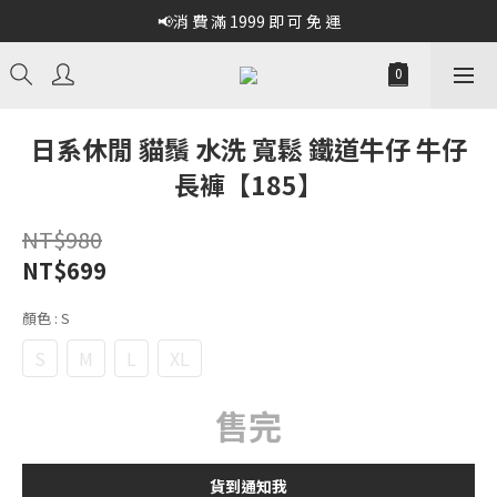
📢消 費 滿 1999 即 可 免 運
日系休閒 貓鬚 水洗 寬鬆 鐵道牛仔 牛仔
長褲【185】
NT$980
NT$699
顏色
: S
S
M
L
XL
售完
貨到通知我