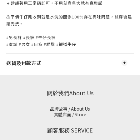
🔸建議著用正常碼即可，不用刻意拿大就有寬鬆感
⚠️平價牛仔剛收到就是水洗的關係100%存在異味問題，試穿後建
議先洗。
#男長褲 #長褲 #牛仔長褲
#寬鬆 #男女 #日系 #貓鬚 #鐵道牛仔
送貨及付款方式
關於我們About Us
品牌故事 / About Us
實體店面 / Store
顧客服務 SERVICE