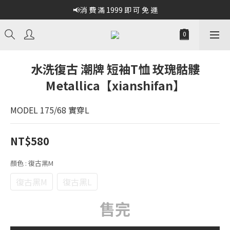
📢消 費 滿 1999 即 可 免 運
水洗復古 潮牌 短袖T恤 玫瑰骷髏
Metallica【xianshifan】
MODEL 175/68 實穿L
NT$580
顏色
: 復古黑M
復古黑M
復古黑L
售完