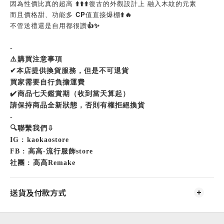
因為性價比真的超高 ⬆️⬆️⬆️復古的外觀設計上 融入木紋的元素 
而且價格甜、功能多 CP值直接爆棚⬆️🔥
不管送禮還是自用都很讚👍✨
-
⚠
️
購買注意事項
✔
本店提供換貨服務，但是不可退貨
買家需要自行負擔運費
✔
️
商品七天鑑賞期（收到當天算起）
請保持商品全新狀態，否則有權拒絕換貨
-
🔍
聯繫我們
⇩
IG : kaokaostore
FB :
高高
-
流行服飾
store
社團
:
高高
Remake
送貨及付款方式