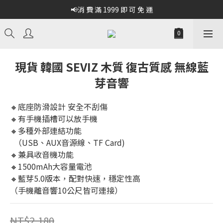
📢消 費 滿 1999 即 可 免 運
現貨 韓國 SEVIZ 木質 復古質感 無線藍
芽音響
🔸底座防滑設計 安全不刮傷
🔸有手機插槽可以放手機 
🔸多種外部連結功能
  （USB、AUX音源線、TF Card)
🔸兼具收音機功能
🔸1500mAh大容量電池
🔸藍芽5.0版本，配對快速，穩定性高
（手機離音響10公尺皆可連接）
NT$2,180