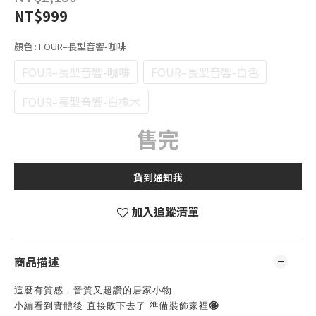
NT$999
顏色
: FOUR–長型音響-咖啡
FOUR–長型音響-咖啡
FOUR–長型音響-白色
FOUR–長型音響-白橡木
售完
貨到通知我
加入追蹤清單
商品描述
這麼有質感，音質又超讚的居家小物 
小編看到實體後 直接敗下去了 準備裝飾家裡🤪