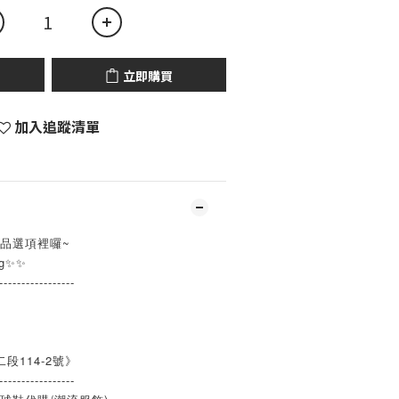
立即購買
加入追蹤清單
品選項裡囉~
g✨✨
-----------------
段114-2號》
-----------------