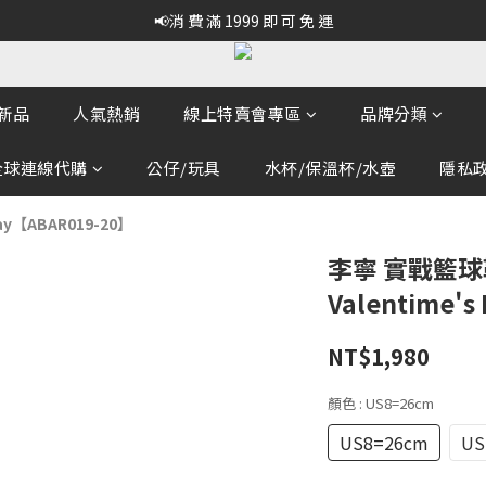
📢消 費 滿 1999 即 可 免 運
新品
人氣熱銷
線上特賣會專區
品牌分類
全球連線代購
公仔/玩具
水杯/保溫杯/水壺
隱私政策
Day【ABAR019-20】
李寧 實戰籃球鞋 
Valentime'
NT$1,980
顏色
: US8=26cm
US8=26cm
US