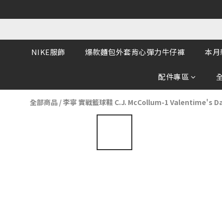
NIKE服飾
爆款麵包外套背心彈力牛仔褲
本月
配件專區
全部商品
/
李寧 實戰籃球鞋 C.J. McCollum-1 Valentime's 