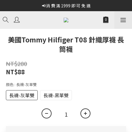
📢消 費 滿 1999 即 可 免 運
美國Tommy Hilfiger T08 針織厚襪 長
筒襪
NT$280
NT$88
顏色
: 長襪-灰單雙
長襪-灰單雙
長襪-黑單雙