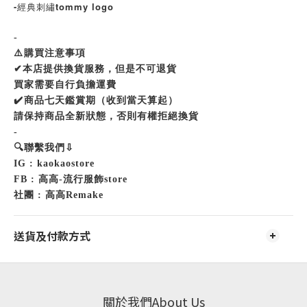
-經典刺繡tommy logo
-
⚠
️
購買注意事項
✔
本店提供換貨服務，但是不可退貨
買家需要自行負擔運費
✔
️
商品七天鑑賞期（收到當天算起）
請保持商品全新狀態，否則有權拒絕換貨
-
🔍
聯繫我們
⇩
IG : kaokaostore
FB :
高高
-
流行服飾
store
社團
:
高高
Remake
送貨及付款方式
關於我們About Us