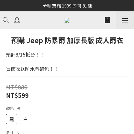
📢消 費 滿 1999 即 可 免 運
預購 Jeep 防暴雨 加厚長版 成人雨衣
預計8/15抵台！！
買雨衣送防水斜背包！！
NT$880
NT$599
顏色
: 黑
黑
白
尺寸
: S