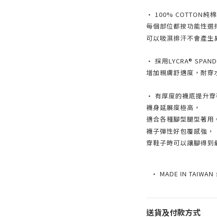
• 100% COTTON純
每個部位都按功能性選
可以吸濕排汗不會產生
• 採用LYCRA® SPA
增加親膚舒適度，耐穿
• 有厚度的襪底提升
襪身延展度極高，
適合各種腳型腿型著用
襪子彈性好包覆感強，
穿鞋子時可以讓腳得到
• MADE IN TAIWA
送貨及付款方式