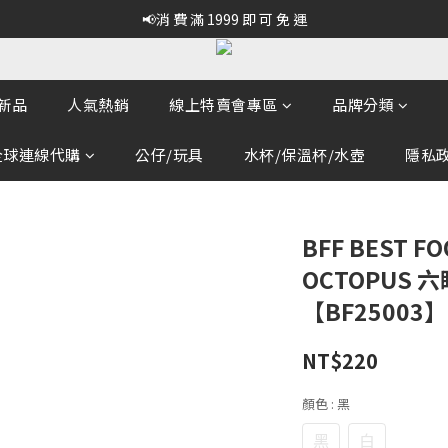
📢消 費 滿 1999 即 可 免 運
新品
人氣熱銷
線上特賣會專區
品牌分類
全球連線代購
公仔/玩具
水杯/保溫杯/水壺
隱私政策
BFF BEST FO
OCTOPUS 
【BF25003】
NT$220
顏色
: 黑
黑
白