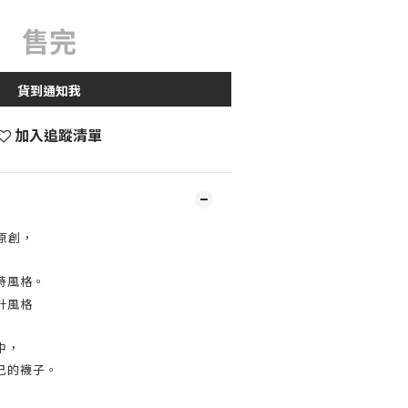
售完
貨到通知我
加入追蹤清單
原創，
特風格。
計風格
中，
己的襪子。