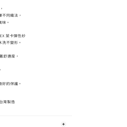
棉，
擇不同織法，
異味。
NDEX 萊卡彈性紗
水洗不變形。
穿著舒適度，
。
最好的保護。
N 台灣製造