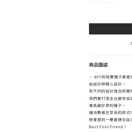
商品描述
• BFF的每雙襪子都是
由設計師精心設計，
有不同的設計理念和獨
我們要打造全台最有設
兼具最好穿的襪子。
讓消費者在眾多的款式
總會選到一雙最適合自
Best Foot Friend！