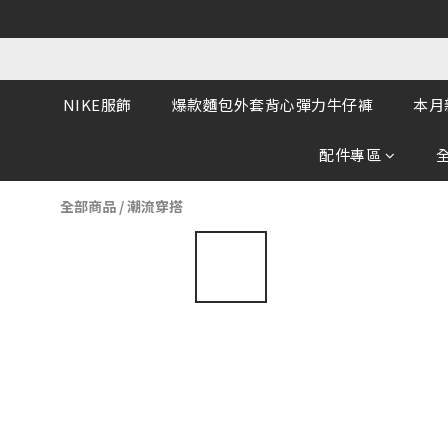
NIKE服飾
爆款麵包外套背心彈力牛仔褲
本月
配件專區
全部商品
/
潮流穿搭