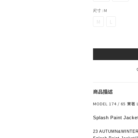
尺寸
: M
M
L
商品描述
MODEL 174 / 65 實著
Splash Paint Jacke
23 AUTUMN&WINTE