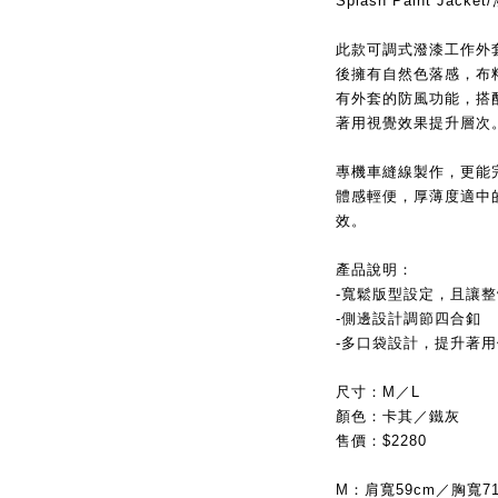
Splash Paint Jac
此款可調式潑漆工作外
後擁有自然色落感，布
有外套的防風功能，搭
著用視覺效果提升層次
專機車縫線製作，更能
體感輕便，厚薄度適中
效。
產品說明：
-寬鬆版型設定，且讓
-側邊設計調節四合釦
-多口袋設計，提升著
尺寸：M／L
顏色：卡其／鐵灰
售價：$2280
M：肩寬59cm／胸寬71