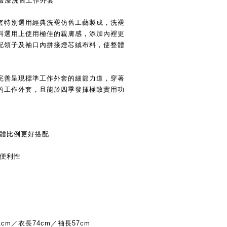
ket/潑漆洗舊工作外套
套特別選用經典洗褪仿舊工藝製成，洗褪
料選用上使用極佳的親膚感，添加內裡更
配領子及袖口內拼接燈芯絨布料，使整體
。
完善呈現標準工作外套的細節力道，穿著
的工作外套，且能於四季發揮極致實用功
整體比例更好搭配
用便利性
cm／衣長74cm／袖長57cm