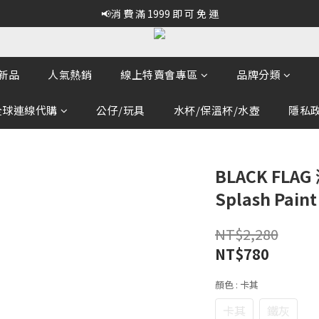
📢消 費 滿 1999 即 可 免 運
新品
人氣熱銷
線上特賣會專區
品牌分類
全球連線代購
公仔/玩具
水杯/保溫杯/水壺
隱私政策
BLACK FL
Splash Pain
NT$2,280
NT$780
顏色
: 卡其
卡其
鐵灰