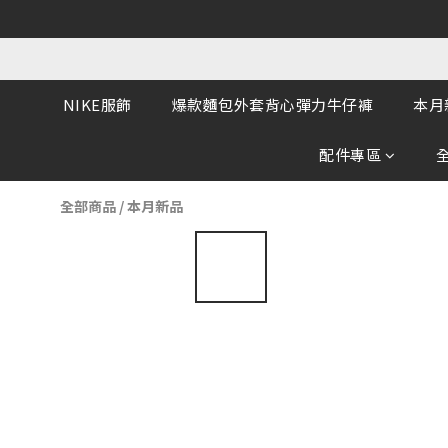
NIKE服飾
爆款麵包外套背心彈力牛仔褲
本月
配件專區
全部商品
/
本月新品