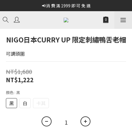
📢消 費 滿 1999 即 可 免 運
NIGO日本CURRY UP 限定刺繡鴨舌老帽
可調頭圍
NT$1,680
NT$1,222
顏色
: 黑
黑
白
卡其