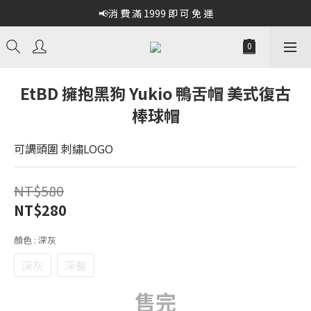
📢消 費 滿 1999 即 可 免 運
EtBD 擁抱黑狗 Yukio 鴨舌帽 美式復古
棒球帽
可調頭圍 刺繡LOGO
NT$580
NT$280
顏色
: 深灰
深灰
深藍
售完