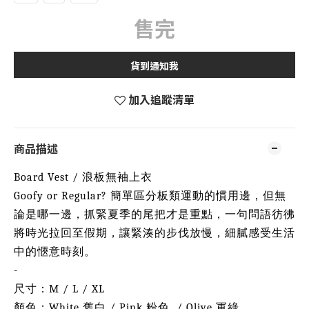
售完
貨到通知我
加入追蹤清單
商品描述
Board Vest / 浪板無袖上衣
Goofy or Regular? 簡單區分板類運動的慣用邊，但無
論是哪一邊，抓緊夏季的尾把才是重點，一句問語彷彿
將時光拉回至假期，讓緊湊的步伐放慢，細膩感受生活
中的愜意時刻。
-
尺寸：M / L / XL
顏色：White 舊白 / Pink 粉色 / Olive 軍綠