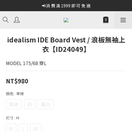
📢消 費 滿 1999 即 可 免 運
idealism IDE Board Vest / 浪板無袖上
衣【ID24049】
MODEL 175/68 穿L
NT$980
顏色
: 軍綠
軍綠
粉
舊白
尺寸
: M
M
L
XL