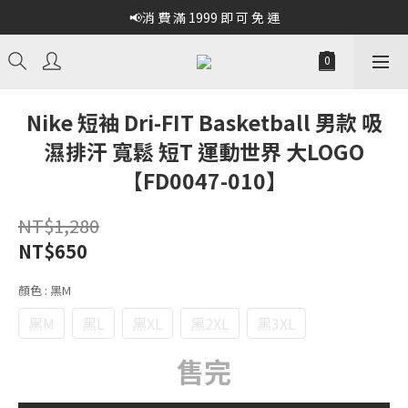
📢消 費 滿 1999 即 可 免 運
Nike 短袖 Dri-FIT Basketball 男款 吸
濕排汗 寬鬆 短T 運動世界 大LOGO
【FD0047-010】
NT$1,280
NT$650
顏色
: 黑M
黑M
黑L
黑XL
黑2XL
黑3XL
售完