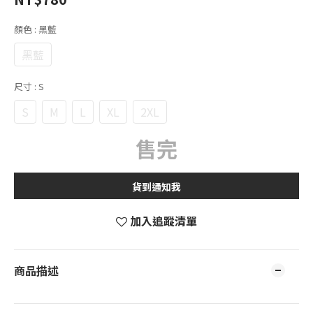
顏色
: 黑藍
黑藍
尺寸
: S
S
M
L
XL
2XL
售完
貨到通知我
加入追蹤清單
商品描述