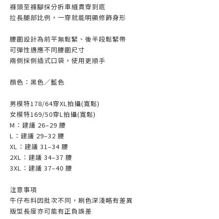
褲頭至褲腳採分拆車縫貫穿到底
拉長腿部比例，一穿就能明顯修飾身形
腰圍設計為前平無鬆緊、後半段鬆緊帶
可彈性適應不同腰圍尺寸
兩側採側插式口袋，使用更順手
顏色：黑色／藍色
男模特178/64穿XL拍攝(寬鬆)
女模特169/50穿L拍攝(寬鬆)
M：建議 26–29 腰
L：建議 29–32 腰
XL：建議 31–34 腰
2XL：建議 34–37 腰
3XL：建議 37–40 腰
注意事項
牛仔布料因批次不同，刷色深淺略有差異
版型長度亦可能有正負誤差