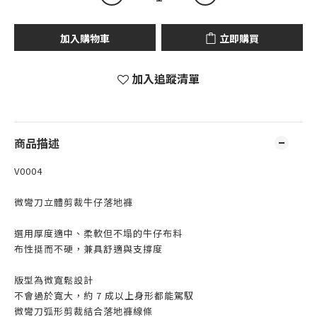
加入購物車
立即購買
加入追蹤清單
商品描述
V0004
微彎刀立體剪裁牛仔落地褲
選用厚度適中、柔軟但不塌的牛仔布料
布性挺而不硬，兼具舒適與支撐度
版型為微寬鬆設計
不會過於寬大，約 7 成以上身形都能駕馭
微彎刀弧形剪裁結合落地褲線條