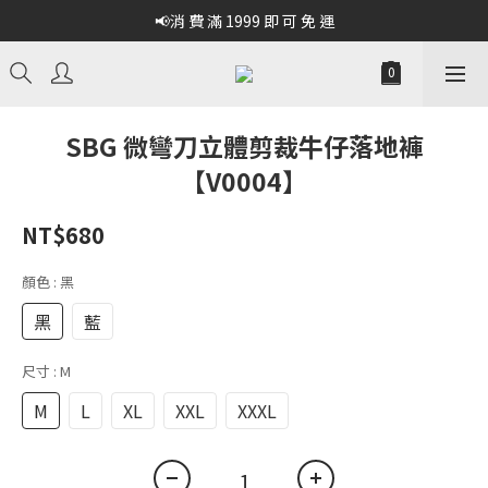
📢消 費 滿 1999 即 可 免 運
SBG 微彎刀立體剪裁牛仔落地褲
【V0004】
NT$680
顏色
: 黑
黑
藍
尺寸
: M
M
L
XL
XXL
XXXL