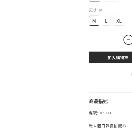
尺寸
: M
M
L
XL
加入購物車
商品描述
編號SB5241
微立體口袋長袖襯衫