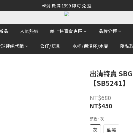
📢消 費 滿 1999 即 可 免 運
新品
人氣熱銷
線上特賣會專區
品牌分類
全球連線代購
公仔/玩具
水杯/保溫杯/水壺
隱私政策
出清特賣 SB
【SB5241】
NT$680
NT$450
顏色
: 灰
灰
藍黑