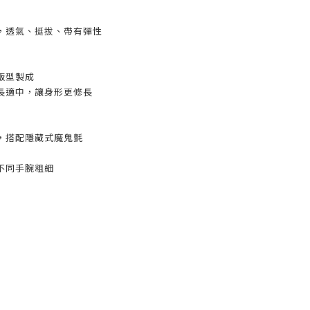
，透氣、挺拔、帶有彈性
版型製成
長適中，讓身形更修長
，搭配隱藏式魔鬼氈
不同手腕粗細