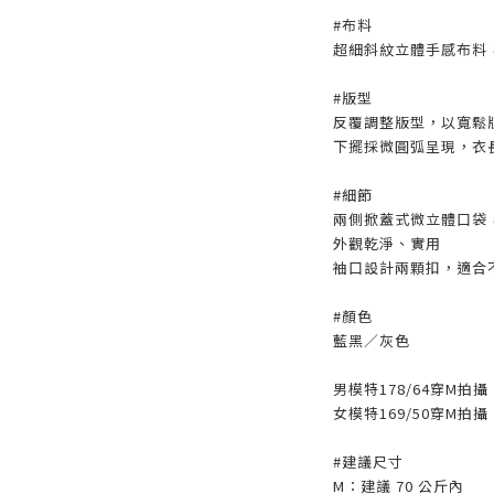
#布料
超細斜紋立體手感布料
#版型
反覆調整版型，以寬鬆
下擺採微圓弧呈現，衣
#細節
兩側掀蓋式微立體口袋
外觀乾淨、實用
袖口設計兩顆扣，適合
#顏色
藍黑／灰色
男模特178/64穿M拍攝
女模特169/50穿M拍攝
#建議尺寸
M：建議 70 公斤內