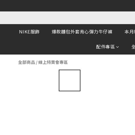
NIKE服飾
爆款麵包外套背心彈力牛仔褲
本月
配件專區
全部商品
/
線上特賣會專區