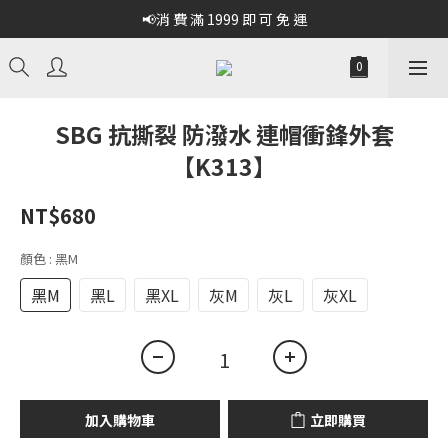
📢消 費 滿 1999 即 可 免 運
SBG 抗撕裂 防潑水 連帽衝鋒外套
【K313】
NT$680
顏色
: 黑M
黑M
黑L
黑XL
灰M
灰L
灰XL
加入購物車
立即購買