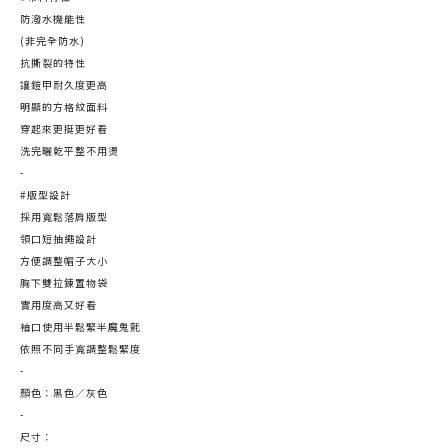
防潑水機能性
(非完全防水)
抗撕裂的特性
讓鎧甲耐久度更高
明顯的方格紋面料
穿起來更挺更好看
洗完曬乾平整不用燙
-
#版型設計
採用寬鬆落肩版型
領口短抽繩設計
方便調整帽子大小
胸下雙拉鍊置物袋
實用度高又好看
袖口使用半鬆緊半魔鬼氈
依照不同手寬調整鬆緊度
-
顏色：黑色／灰色
-
尺寸：