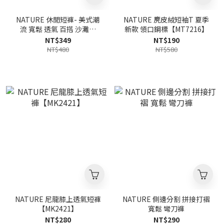
NATURE 休閒短褲- 美式潮
NATURE 麂皮絨短袖T 夏季
流 寬鬆 透氣 百搭 沙灘褲
新款 領口鋼標【MT7216】
【MK2417】
NT$349
NT$190
NT$480
NT$580
NATURE 尼龍膝上透氣短褲
NATURE 側邊分割 拼接打褶
【MK2421】
寬鬆 彎刀褲
NT$280
NT$290