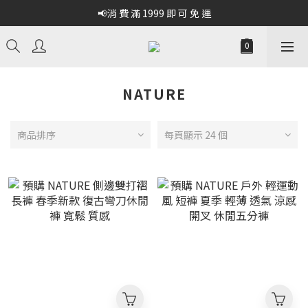
📢消 費 滿 1999 即 可 免 運
NATURE
商品排序
每頁顯示 24 個