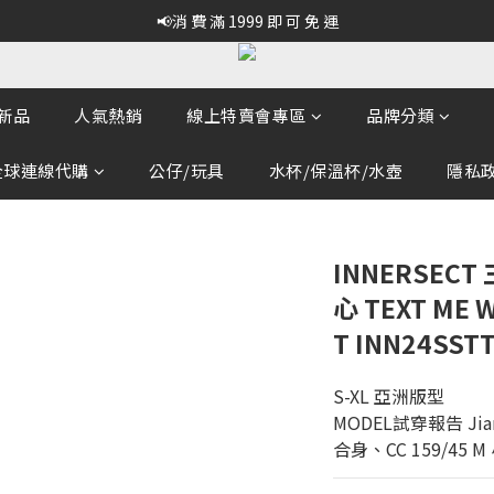
📢消 費 滿 1999 即 可 免 運
新品
人氣熱銷
線上特賣會專區
品牌分類
全球連線代購
公仔/玩具
水杯/保溫杯/水壺
隱私政策
INNERSEC
心 TEXT ME 
T INN24SST
S-XL 亞洲版型
MODEL試穿報告 Jiang
合身、CC 159/45 M