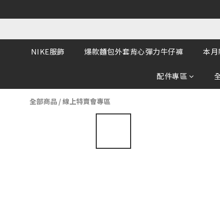
NIKE服飾
爆款麵包外套背心彈力牛仔褲
本月
配件專區
全部商品
/
線上特賣會專區