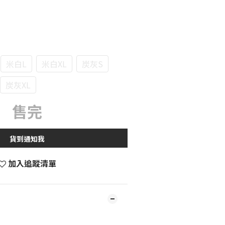
米白L
米白XL
炭灰S
炭灰XL
售完
貨到通知我
加入追蹤清單