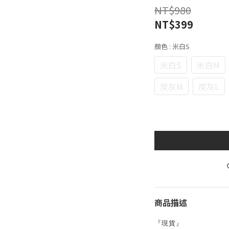
NT$980
NT$399
顏色
: 米白S
米白S
米白M
炭灰M
炭灰L
商品描述
『現貨』