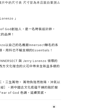
圖片中的尺寸表 尺寸皆為本店親自量測⚠️
 Lorenzo 」
Fear of God創始人，是一名時裝設計師，
創立的品牌！
enzo以自己的名義跟Innersect聯名的系
，用料也不輸支線的Essentials！
RSECT 與 Jerry Lorenzo 領導的
團隊在中西方文化理念的火花中帶來全新且多樣的
三，三生萬物。 萬物負陰而抱陽，沖氣以
德經］，將中國古文化底蘊干練的融於服
ar of God 色調，延續質感。