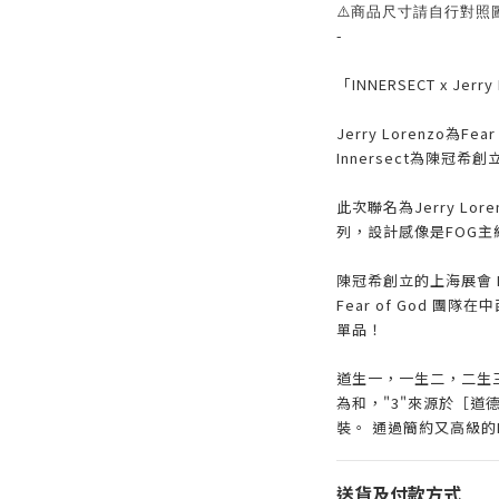
⚠️商品尺寸請自行對照
-
「INNERSECT x Jerry
Jerry Lorenzo為
Innersect為陳冠希
此次聯名為Jerry Lor
列，設計感像是FOG主線
陳冠希創立的上海展會 INNE
Fear of God 
單品！
道生一，一生二，二生
為和，"3"來源於［道
裝。 通過簡約又高級的Fe
送貨及付款方式