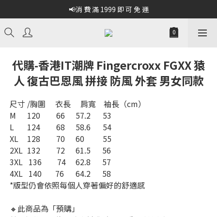
📢消 費 滿 1999 即 可 免 運
代購-香港IT潮牌 Fingercroxx FGXX 猿
人 復古巴恩風 拼接 防風 外套 男女同款
尺寸 /胸圍     衣長     肩寬    袖長（cm）
M	 120	66   	  57.2	53
L	 124	68	  58.6	54
XL	 128	70	  60  	55
2XL	 132 	72	  61.5      56
3XL   136        74     62.8      57
4XL   140       76      64.2      58
*版型仍會依照每個人穿著偏好的舒適感
🔸此商品為「預購」