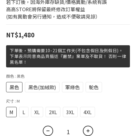
若下訂後，因海外庫存缺貨/價格異動/系統有誤
高高STORE將保留最終修改訂單權益
(如有異動會另行通知，造成不便敬請見諒）
NT$1,480
下單後，預購需要10-21個工作天(不包含假日及例假日)。
下單表示同意商品頁描述『嚴禁』棄單及不取貨！ 否則一律
黑名單！
顏色
: 黑色
黑色
黑色(加絨款)
軍綠色
駝色
尺寸
: M
M
L
XL
2XL
3XL
4XL