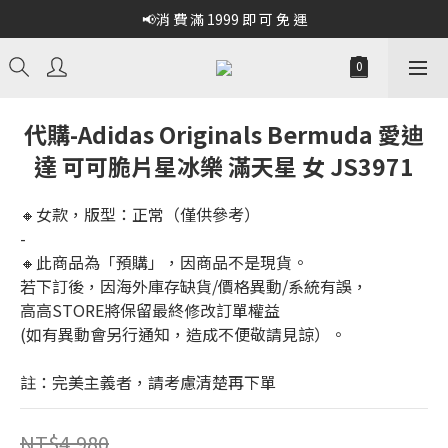
📢消 費 滿 1999 即 可 免 運
代購-Adidas Originals Bermuda 愛迪
達 可可脆片星冰樂 滿天星 女 JS3971
🔸女款，版型：正常（僅供參考）
-
🔸此商品為「預購」，因商品不是現貨。
若下訂後，因海外庫存缺貨/價格異動/系統有誤，
高高STORE將保留最終修改訂單權益
(如有異動會另行通知，造成不便敬請見諒）。
註：完美主義者，請考慮清楚再下單
NT$4,980