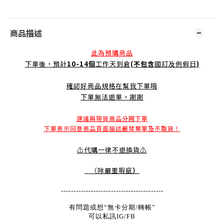
商品描述
此為預購商品
下單後，預計
10-14個
工作天到倉
(不包含
國訂及例假日
)
確認好商品規格在幫我下單唷
下單無法退單，謝謝
建議與現貨商品分開下單
下單表示同意商品頁面描述嚴禁棄單及不取貨！
⚠️代購一律不退換貨⚠️
（除嚴重瑕疵
）
-----------------------------------------
有問題或想“無卡分期/轉帳”
可以私訊IG/FB