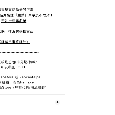
議與現貨商品分開下單
品頁描述『嚴禁』棄單及不取貨！
否則一律黑名單
️代購一律沒有退換貨⚠️
（除嚴重瑕疵除外
）
-------------------------------
或是想“無卡分期/轉帳“
可以私訊 IG/FB
aostore 或 kaokaotaipei
粉絲團：高高Remake
Store
/
高
（球鞋代購
潮流服飾）