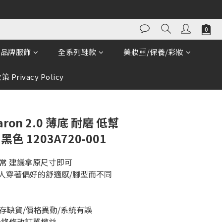
立即購買
品牌服飾
全系列鞋款
美妝/保養/彩妝
 Privacy Policy
aron 2.0 薄底 耐磨 低幫
色 1203A720-001
常 建議拿原尺寸即可
個人穿著偏好的舒適感/腳型而不同
存缺貨/價格異動/系統有誤
最終修改訂單權益