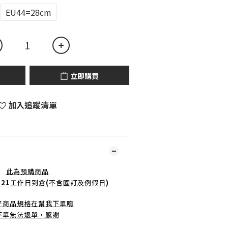
EU44=28cm
立即購買
加入追蹤清單
此為預購商品
-21
工作日到倉
(
不含國訂及例假日
)
好商品規格在幫我下單唷
下單無法退單，感謝