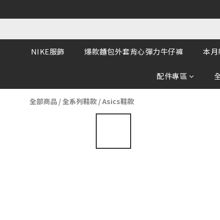
NIKE服飾
爆款麵包外套背心彈力牛仔褲
本月
配件專區
全部商品
/
全系列鞋款
/
Asics鞋款