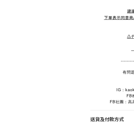
建
下單表示同意商
⚠
--------
有問題
IG：kaok
FB
FB
社團：高
送貨及付款方式