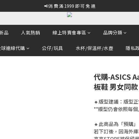
📢消 費 滿 1999 即 可 免 運
新品
人氣熱銷
線上特賣會專區
品牌分類
全球連線代購
公仔/玩具
水杯/保溫杯/水壺
隱私政策
代購-ASICS A
板鞋 男女同款 黑
🔸版型建議：版型正
**版型仍會依照每
🔸此商品為「預購」
若下訂後，因海外庫
高高STORE將保留