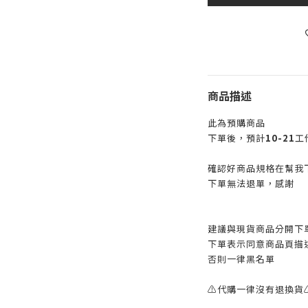
商品描述
此為預購商品
下單後，預計
10-21
工
確認好商品規格在幫我
下單無法退單，感謝
建議與現貨商品分開下
下單表示同意商品頁描
否則一律黑名單
⚠️代購一律沒有退換貨⚠