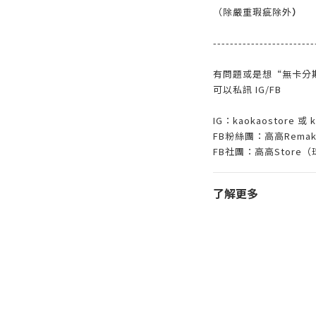
（除嚴重瑕疵除外
）
------------------------
有問題或是想“無卡分
可以私訊 IG/FB
IG：kaokaostore 或 k
FB粉絲團：高高Remak
FB
社團：高高
Store
（
了解更多