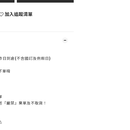
加入追蹤清單
作日到倉
(
不含國訂及例假日
)
下單唷
單
述『嚴禁』棄單及不取貨！
️