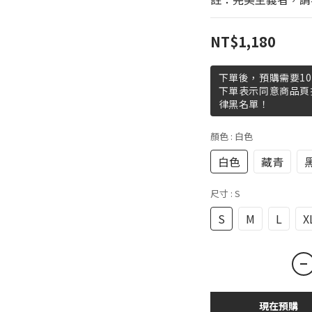
NT$1,180
下單後，預購需要10
下單表示同意商品頁
律黑名單！
顏色
: 白色
白色
藏青
尺寸
: S
S
M
L
X
現在預購