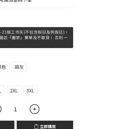
-21個工作天(不包含假日及例假日)。
描述『嚴禁』棄單及不取貨！ 否則一
黑色
麻灰
L
2XL
3XL
立即購買