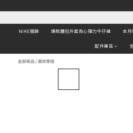
NIKE服飾
爆款麵包外套背心彈力牛仔褲
本月
配件專區
全部商品
/
潮流穿搭