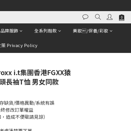
立即購買
品牌服飾
全系列鞋款
美妝/保養/彩妝
 Privacy Policy
roxx i.t集團香港FGXX猿
頭長袖T恤 男女同款
存缺貨/價格異動/系統有誤
最終修改訂單權益
知，造成不便敬請見諒）
考慮清楚再下單