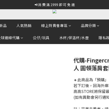
📢消 費 滿 1999 即 可 免 運
新品
人氣熱銷
線上特賣會專區
品牌分類
全球連線代購
公仔/玩具
水杯/保溫杯/水壺
隱私政策
代購-Fingerc
人 圓領落肩套
🔸此商品為「預購」
若下訂後，因海外庫
高高STORE將保留
(如有異動會另行通
註：完美主義者，請