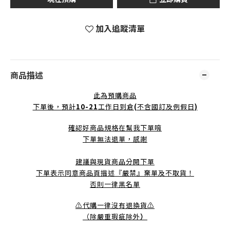
加入追蹤清單
商品描述
此為預購商品
下單後，預計
10-21
工作日到倉
(
不含國訂及例假日
)
確認好商品規格在幫我下單唷
下單無法退單，感謝
建議與現貨商品分開下單
下單表示同意商品頁描述『嚴禁』棄單及不取貨！
否則一律黑名單
⚠️代購一律沒有退換貨⚠️
（除嚴重瑕疵除外
）