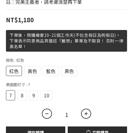
註：完美主義者，請考慮清楚再下單
NT$1,180
下單後，預購需要10-21個工作天(不包含假日及例假日)。
下單表示同意商品頁描述『嚴禁』棄單及不取貨！ 否則一律
黑名單！
顏色
: 紅色
紅色
黃色
藍色
黑色
美國圍尺寸
: 7
7
8
9
10
現在預購
立即購買