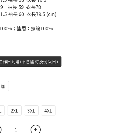
9    袖長 59  衣長78
1.5 袖長 60  衣長79.5 (cm)
00%；塗層：氨綸100%
4工作日到倉(不含國訂及例假日)
咖
L
2XL
3XL
4XL