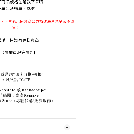
好商品規格在幫我下單唷
下單無法退單，感謝
單，下單表示同意商品頁描述嚴禁棄單及不取
貨！
️代購一律沒有退換貨⚠️
（除嚴重瑕疵除外
)
--------------------------------
或是想“無卡分期/轉帳“
可以私訊 IG/FB
aostore 或 kaokaotaipei
粉絲團：高高Remake
高Store（球鞋代購/潮流服飾）