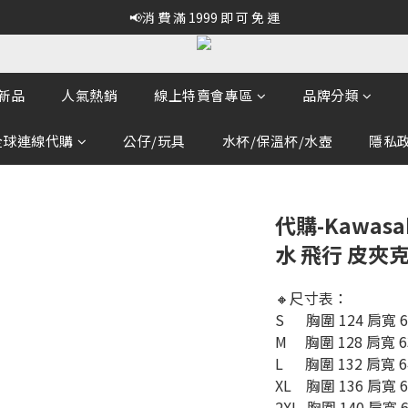
📢消 費 滿 1999 即 可 免 運
新品
人氣熱銷
線上特賣會專區
品牌分類
全球連線代購
公仔/玩具
水杯/保溫杯/水壺
隱私政策
代購-Kawas
水 飛行 皮夾克
🔸尺寸表：
S      胸圍 124 肩寬 
M     胸圍 128 肩寬 6
L      胸圍 132 肩寬 
XL    胸圍 136 肩寬 6
2XL  胸圍 140 肩寬 6