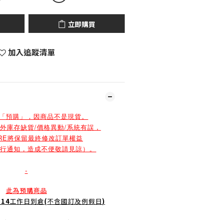
立即購買
加入追蹤清單
為「預購」，因商品不是現貨。
外庫存缺貨/價格異動/系統有誤，
ORE將保留最終修改訂單權益
另行通知，造成不便敬請見諒）。
-
此為預購商品
-14
工作日到倉
(
不含國訂及例假日
)