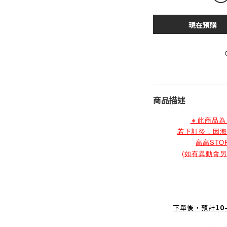
現在預購
商品描述
🔸此商品
若下訂後，因海
高高ST
(如有異動會
下單後，預計
10