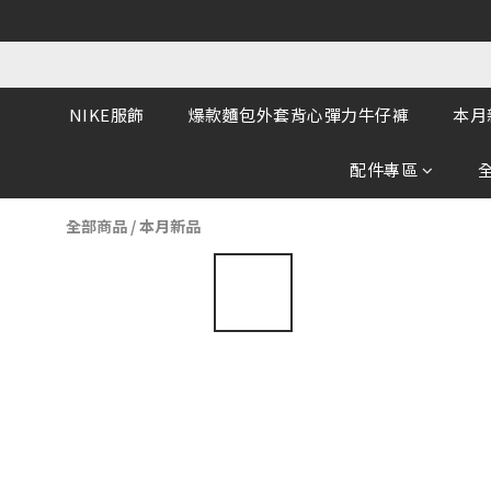
NIKE服飾
爆款麵包外套背心彈力牛仔褲
本月
配件專區
全部商品
/
本月新品