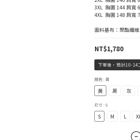
3XL  胸圍 144 肩寬 6
4XL  胸圍 148 肩寬 7
面料基布：聚酯纖維1
NT$1,780
下單後，預計10-1
顏色
: 黃
黃
黑
灰
尺寸
: S
S
M
L
X