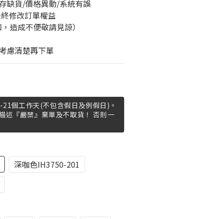
存缺貨/價格異動/系統有誤
最終修改訂單權益
知，造成不便敬請見諒）
考慮清楚再下單
-21個工作天(不包含假日及例假日)。
描述『嚴禁』棄單及不取貨！ 否則一
深咖色IH3750-201