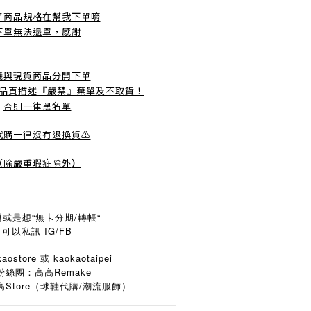
好商品規格在幫我下單唷
下單無法退單，感謝
議與現貨商品分開下單
品頁描述『嚴禁』棄單及不取貨！
否則一律黑名單
️代購一律沒有退換貨⚠️
（除嚴重瑕疵除外
）
-------------------------------
或是想“無卡分期/轉帳“
可以私訊 IG/FB
aostore 或 kaokaotaipei
粉絲團：高高Remake
Store
/
高
（球鞋代購
潮流服飾）