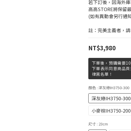
若下訂後，因海外庫
高高STORE將保留
(如有異動會另行通
註：完美主義者，請
NT$3,980
下單後，預購需要10
下單表示同意商品頁
律黑名單！
顏色
: 深灰綠IH3750-300
深灰綠IH3750-300
小麥棕IH3750-200
尺寸
: 23cm