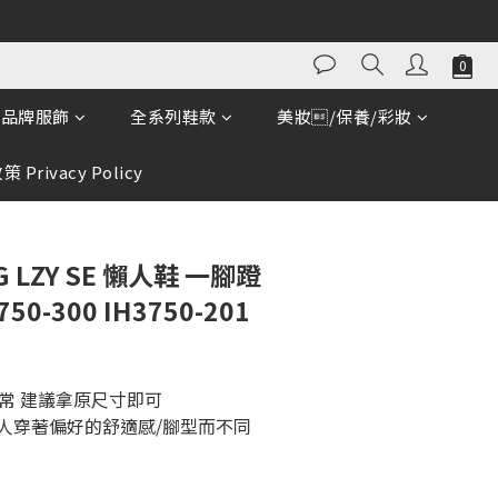
立即購買
品牌服飾
全系列鞋款
美妝/保養/彩妝
 Privacy Policy
CG LZY SE 懶人鞋 一腳蹬
50-300 IH3750-201
常 建議拿原尺寸即可
個人穿著偏好的舒適感/腳型而不同