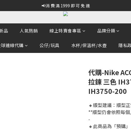
📢消 費 滿 1999 即 可 免 運
新品
人氣熱銷
線上特賣會專區
品牌分類
全球連線代購
公仔/玩具
水杯/保溫杯/水壺
隱私政策
代購-Nike A
拉鍊 三色 IH37
IH3750-200
🔸版型建議：版型正
**版型仍會依照每
-
🔸此商品為「預購」