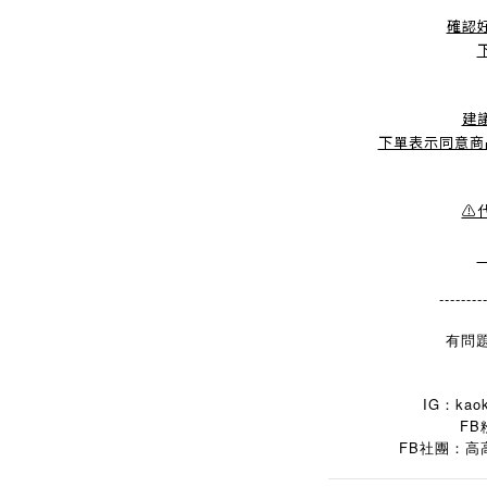
確認
建
下單表示同意商
⚠
--------
有問題
IG：kaok
FB
FB
社團：高