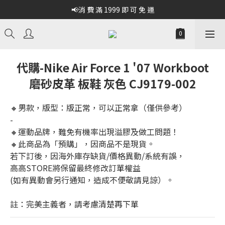
📢消 費 滿 1999 即 可 免 運
代購-Nike Air Force 1 '07 Workboot
磨砂皮革 板鞋 灰色 CJ9179-002
🔸男款，版型：版正常，可以正常拿（僅供參考）
-
🔸運動品牌，難免有機率出現溢膠及做工問題！
🔸此商品為「預購」，因商品不是現貨。
若下訂後，因海外庫存缺貨/價格異動/系統有誤，
高高STORE將保留最終修改訂單權益
(如有異動會另行通知，造成不便敬請見諒）。
註：完美主義者，請考慮清楚再下單