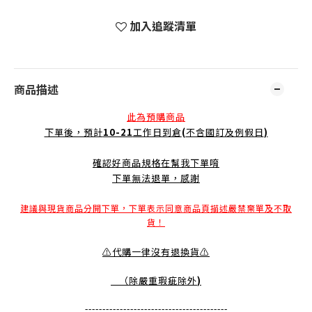
加入追蹤清單
商品描述
此為預購商品
下單後，預計
10-21
工作日到倉
(
不含國訂及例假日
)
確認好商品規格在幫我下單唷
下單無法退單，感謝
建議與現貨商品分開下單，下單表示同意商品頁描述嚴禁棄單及不取
貨！
⚠️代購一律沒有退換貨⚠️
（除嚴重瑕疵除外
)
-----------------------------------------